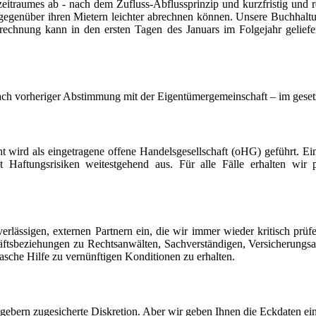
aumes ab - nach dem Zufluss-Abflussprinzip und kurzfristig und rech
egenüber ihren Mietern leichter abrechnen können. Unsere Buchhaltu
echnung kann in den ersten Tagen des Januars im Folgejahr geliefe
ach vorheriger Abstimmung mit der Eigentümergemeinschaft – im geset
 wird als eingetragene offene Handelsgesellschaft (oHG) geführt. Ein
ßt Haftungsrisiken weitestgehend aus. Für alle Fälle erhalten wir
erlässigen, externen Partnern ein, die wir immer wieder kritisch pr
häftsbeziehungen zu Rechtsanwälten, Sachverständigen, Versicherung
sche Hilfe zu vernünftigen Konditionen zu erhalten.
aggebern zugesicherte Diskretion. Aber wir geben Ihnen die Eckdaten ein